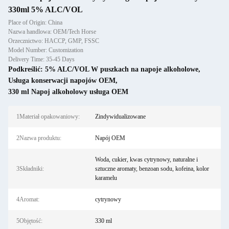
330ml 5% ALC/VOL
Place of Origin: China
Nazwa handlowa: OEM/Tech Horse
Orzecznictwo: HACCP, GMP, FSSC
Model Number: Customization
Delivery Time: 35-45 Days
Podkreślić:
5% ALC/VOL W puszkach na napoje alkoholowe
,
Usługa konserwacji napojów OEM
,
330 ml Napoj alkoholowy usługa OEM
1Materiał opakowaniowy:
Zindywidualizowane
2Nazwa produktu:
Napój OEM
Woda, cukier, kwas cytrynowy, naturalne i
3Składniki:
sztuczne aromaty, benzoan sodu, kofeina, kolor
karamelu
4Aromat:
cytrynowy
5Objętość:
330 ml