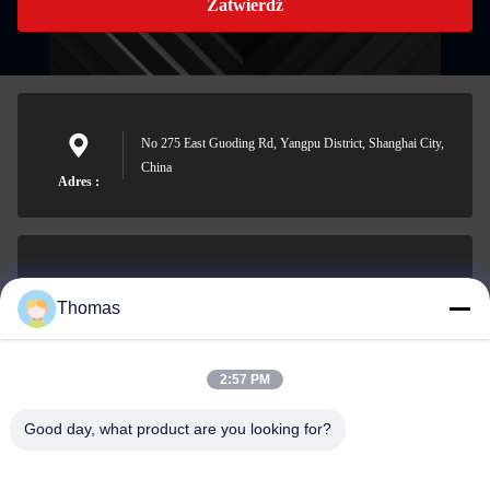
Zatwierdź
No 275 East Guoding Rd, Yangpu District, Shanghai City,
China
Adres :
sales21@jimagroup.com
Thomas
E-mail
2:57 PM
Good day, what product are you looking for?
0086-15921524026
Telefon: