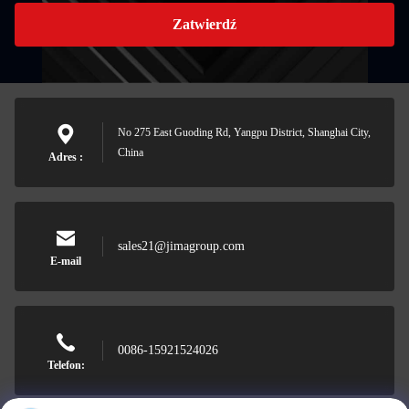
Zatwierdź
No 275 East Guoding Rd, Yangpu District, Shanghai City,
China
Adres :
sales21@jimagroup.com
E-mail
0086-15921524026
Telefon: