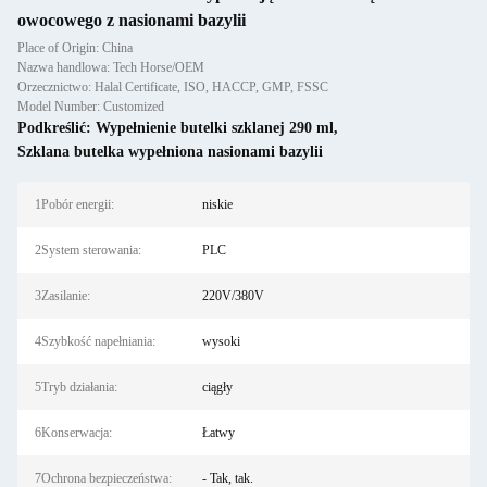
owocowego z nasionami bazylii
Place of Origin: China
Nazwa handlowa: Tech Horse/OEM
Orzecznictwo: Halal Certificate, ISO, HACCP, GMP, FSSC
Model Number: Customized
Podkreślić:
Wypełnienie butelki szklanej 290 ml
,
Szklana butelka wypełniona nasionami bazylii
1Pobór energii:
niskie
2System sterowania:
PLC
3Zasilanie:
220V/380V
4Szybkość napełniania:
wysoki
5Tryb działania:
ciągły
6Konserwacja:
Łatwy
7Ochrona bezpieczeństwa:
- Tak, tak.