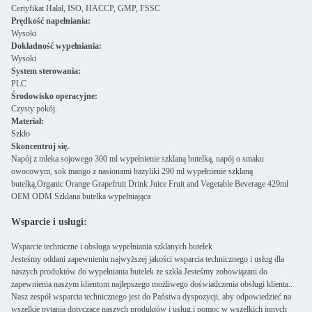
Certyfikat Halal, ISO, HACCP, GMP, FSSC
Prędkość napełniania:
Wysoki
Dokładność wypełniania:
Wysoki
System sterowania:
PLC
Środowisko operacyjne:
Czysty pokój.
Materiał:
Szkło
Skoncentruj się.
Napój z mleka sojowego 300 ml wypełnienie szklaną butelką, napój o smaku
owocowym, sok mango z nasionami bazyliki 290 ml wypełnienie szklaną
butelką,Organic Orange Grapefruit Drink Juice Fruit and Vegetable Beverage 429ml
OEM ODM Szklana butelka wypełniająca
Wsparcie i usługi:
Wsparcie techniczne i obsługa wypełniania szklanych butelek
Jesteśmy oddani zapewnieniu najwyższej jakości wsparcia technicznego i usług dla
naszych produktów do wypełniania butelek ze szkła.Jesteśmy zobowiązani do
zapewnienia naszym klientom najlepszego możliwego doświadczenia obsługi klienta..
Nasz zespół wsparcia technicznego jest do Państwa dyspozycji, aby odpowiedzieć na
wszelkie pytania dotyczące naszych produktów i usług.i pomoc w wszelkich innych