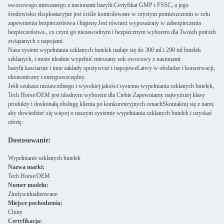
owocowego mieszanego z nasionami bazylii.Certyfikat GMP i FSSC, a jego
środowisko eksploatacyjne jest ściśle kontrolowane w czystym pomieszczeniu w celu
zapewnienia bezpieczeństwa i higieny.Jest również wyposażony w zabezpieczenia
bezpieczeństwa., co czyni go niezawodnym i bezpiecznym wyborem dla Twoich potrzeb
związanych z napojami.
Nasz system wypełniania szklanych butelek nadaje się do 300 ml i 290 ml butelek
szklanych, i może idealnie wypełnić mieszany sok owocowy z nasionami
bazylii.kawiarnie i inne zakłady spożywcze i napojoweŁatwy w obsłudze i konserwacji,
ekonomiczny i energooszczędny.
Jeśli szukasz niezawodnego i wysokiej jakości systemu wypełniania szklanych butelek,
Tech Horse/OEM jest idealnym wyborem dla Ciebie.Zapewniamy najwyższej klasy
produkty i doskonałą obsługę klienta po konkurencyjnych cenachSkontaktuj się z nami,
aby dowiedzieć się więcej o naszym systemie wypełniania szklanych butelek i uzyskać
ofertę.
Dostosowanie:
Wypełnianie szklanych butelek
Nazwa marki:
Tech Horse/OEM
Numer modelu:
Zindywidualizowane
Miejsce pochodzenia:
Chiny
Certyfikacja: