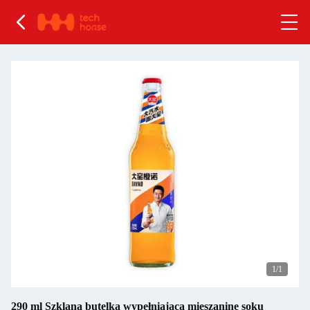
1
/1
290 ml Szklana butelka wypełniająca mieszaninę soku