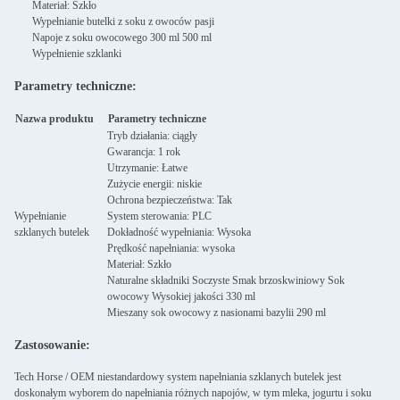
Materiał: Szkło
Wypełnianie butelki z soku z owoców pasji
Napoje z soku owocowego 300 ml 500 ml
Wypełnienie szklanki
Parametry techniczne:
Nazwa produktu
Parametry techniczne
Tryb działania: ciągły
Gwarancja: 1 rok
Utrzymanie: Łatwe
Zużycie energii: niskie
Ochrona bezpieczeństwa: Tak
Wypełnianie
System sterowania: PLC
szklanych butelek
Dokładność wypełniania: Wysoka
Prędkość napełniania: wysoka
Materiał: Szkło
Naturalne składniki Soczyste Smak brzoskwiniowy Sok
owocowy Wysokiej jakości 330 ml
Mieszany sok owocowy z nasionami bazylii 290 ml
Zastosowanie:
Tech Horse / OEM niestandardowy system napełniania szklanych butelek jest
doskonałym wyborem do napełniania różnych napojów, w tym mleka, jogurtu i soku