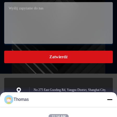
Zatwierdź
No 275 East Guoding Rd, Yangpu District, Shanghai City,
China
Thomas
Adres :
11:14 AM