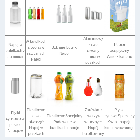
Aluminiowy
W butelkach
Napoj w
łatwo
Papier
z tworzyw
Szklane butelki
butelkach z
otwarty
aseptyczny
sztucznych
Napoj
aluminium
napój w
Wino z kartonu
Napoj
puszkach
Plastikowe
Żarówka z
Płytka
Płytki
łatwo
Plastikowe
Specjalny
tworzyw
cynowa
Specjalny
cynkowe w
otworzyć
Podawane w
sztucznych
Kształt napoju
puszce
Napoj w
butelkach napoje
Napój
konserwowanego
Napojów
puszkach
butelkowany