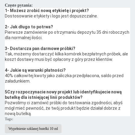
Częste pytania:
1- Możesz zrobić nową etykietę i projekt?
Dostosowanie etykiety i logo jest dopuszczalne.
2- Jak długo to potrwa?
Pierwsze zamówienie po otrzymaniu depozytu 35 dni roboczych
dla normalnej ilości.
3- Dostarcza pan darmowe próbki?
Tak, możemy dostarczyć kilka komórek bezpłatnych próbek, ale
koszt dostawy musi być opłacony z góry przez klientów.
4- Jakie są warunki płatności?
40% całkowitej kwoty jako zaliczka przedpłacona, saldo przed
załadunkiem.
5Czy rozpoczynacie nowy projekt lub identyfikujecie nową
butelkę dla istniejącej linii produktów?
Pozwolimy ci zamówić próbki do testowania zgodności, abyś
mógł mieć pewność, że twój produkt będzie działał dobrze z
nową butelką.
Tags:
Wypełnienie szklanej butelki 10 ml