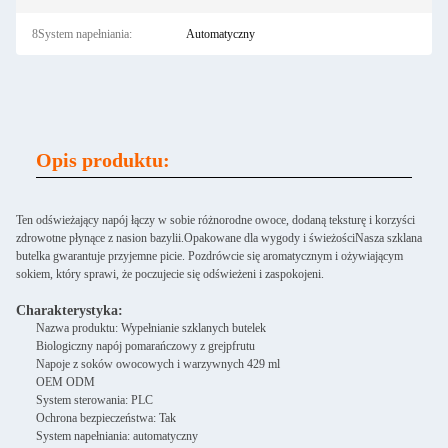
8System napełniania:
Automatyczny
Opis produktu:
Ten odświeżający napój łączy w sobie różnorodne owoce, dodaną teksturę i korzyści
zdrowotne płynące z nasion bazylii.Opakowane dla wygody i świeżościNasza szklana
butelka gwarantuje przyjemne picie. Pozdrówcie się aromatycznym i ożywiającym
sokiem, który sprawi, że poczujecie się odświeżeni i zaspokojeni.
Charakterystyka:
Nazwa produktu: Wypełnianie szklanych butelek
Biologiczny napój pomarańczowy z grejpfrutu
Napoje z soków owocowych i warzywnych 429 ml
OEM ODM
System sterowania: PLC
Ochrona bezpieczeństwa: Tak
System napełniania: automatyczny