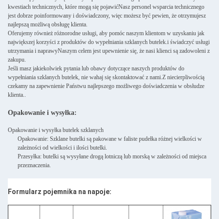
kwestiach technicznych, które mogą się pojawićNasz personel wsparcia technicznego
jest dobrze poinformowany i doświadczony, więc możesz być pewien, że otrzymujesz
najlepszą możliwą obsługę klienta.
Oferujemy również różnorodne usługi, aby pomóc naszym klientom w uzyskaniu jak
największej korzyści z produktów do wypełniania szklanych butelek.i świadczyć usługi
utrzymania i naprawyNaszym celem jest upewnienie się, że nasi klienci są zadowoleni z
zakupu.
Jeśli masz jakiekolwiek pytania lub obawy dotyczące naszych produktów do
wypełniania szklanych butelek, nie wahaj się skontaktować z nami.Z niecierpliwością
czekamy na zapewnienie Państwu najlepszego możliwego doświadczenia w obsłudze
klienta..
Opakowanie i wysyłka:
Opakowanie i wysyłka butelek szklanych
Opakowanie: Szklane butelki są pakowane w faliste pudełka różnej wielkości w
zależności od wielkości i ilości butelki.
Przesyłka: butelki są wysyłane drogą lotniczą lub morską w zależności od miejsca
przeznaczenia.
Formularz pojemnika na napoje: