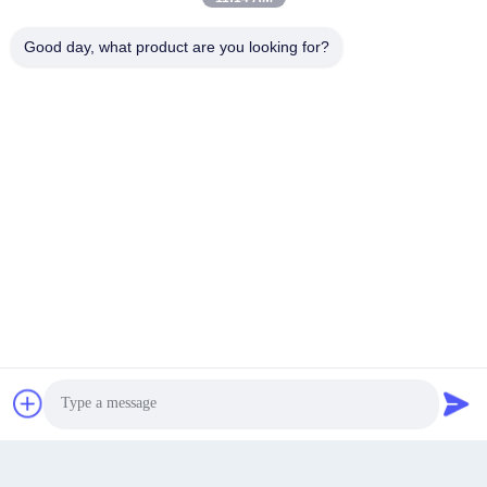
sales21@jimagroup.com
Good day, what product are you looking for?
E-mail
0086-15921524026
Telefon:
TECH HORSE
Uzyskaj najlepszą cenę
Rozmawiaj teraz.
Rozmawiaj teraz.