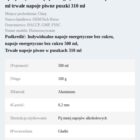
ml trwałe napoje piwne puszki 310 ml
Miejsce pochodzenia: Chiny
Nazwa handlowa: OEM/Tech Horse
Orzecznictwo: HACCP, GMP, FSSC
Numer modelu: Dostosowywanie
Podkreślić:
Indywidualne napoje energetyczne bez cukru
,
napoje energetyczne bez cukru 500 ml
,
Trwałe napoje piwne w puszkach 310 ml
1Pojemność:
500 ml
2Waga:
100 g
3Materiał:
Aluminium
4Gęstość:
0,2 mm
5Instrukcja użytkowania:
Pij mniej napojów alkoholowych
6Powierzchnia:
Gładki