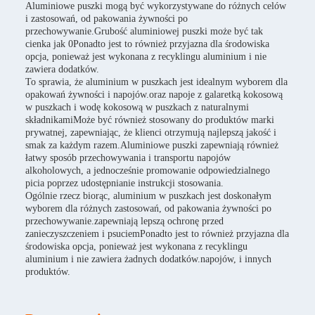
Aluminiowe puszki mogą być wykorzystywane do różnych celów
i zastosowań, od pakowania żywności po
przechowywanie.Grubość aluminiowej puszki może być tak
cienka jak 0Ponadto jest to również przyjazna dla środowiska
opcja, ponieważ jest wykonana z recyklingu aluminium i nie
zawiera dodatków.
To sprawia, że aluminium w puszkach jest idealnym wyborem dla
opakowań żywności i napojów.oraz napoje z galaretką kokosową
w puszkach i wodę kokosową w puszkach z naturalnymi
składnikamiMoże być również stosowany do produktów marki
prywatnej, zapewniając, że klienci otrzymują najlepszą jakość i
smak za każdym razem.Aluminiowe puszki zapewniają również
łatwy sposób przechowywania i transportu napojów
alkoholowych, a jednocześnie promowanie odpowiedzialnego
picia poprzez udostępnianie instrukcji stosowania.
Ogólnie rzecz biorąc, aluminium w puszkach jest doskonałym
wyborem dla różnych zastosowań, od pakowania żywności po
przechowywanie.zapewniają lepszą ochronę przed
zanieczyszczeniem i psuciemPonadto jest to również przyjazna dla
środowiska opcja, ponieważ jest wykonana z recyklingu
aluminium i nie zawiera żadnych dodatków.napojów, i innych
produktów.