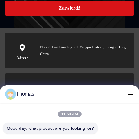
Zatwierdź
No 275 East Guoding Rd, Yangpu District, Shanghai City,
China
Adres :
sales21@jimagroup.com
Thomas
E-mail
11:50 AM
Good day, what product are you looking for?
0086-15921524026
Telefon: