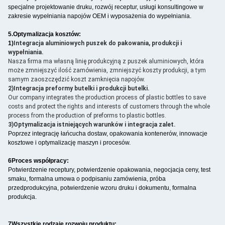
specjalne projektowanie druku, rozwój receptur, usługi konsultingowe w
zakresie wypełniania napojów OEM i wyposażenia do wypełniania.
5.
Optymalizacja kosztów:
1)
Integracja aluminiowych puszek do pakowania, produkcji i
wypełniania.
Nasza firma ma własną linię produkcyjną z puszek aluminiowych, która
może zmniejszyć ilość zamówienia, zmniejszyć koszty produkcji, a tym
samym zaoszczędzić koszt zamknięcia napojów.
2)Integracja preformy butelki i produkcji butelki.
Our company integrates the production process of plastic bottles to save
costs and protect the rights and interests of customers through the whole
process from the production of preforms to plastic bottles.
3)Optymalizacja istniejących warunków i integracja zalet.
Poprzez integrację łańcucha dostaw, opakowania kontenerów, innowacje
kosztowe i optymalizację maszyn i procesów.
6Proces współpracy:
Potwierdzenie receptury, potwierdzenie opakowania, negocjacja ceny, test
smaku, formalna umowa o podpisaniu zamówienia, próba
przedprodukcyjna, potwierdzenie wzoru druku i dokumentu, formalna
produkcja.
7Wszystkie rodzaje rozwoju produktu: