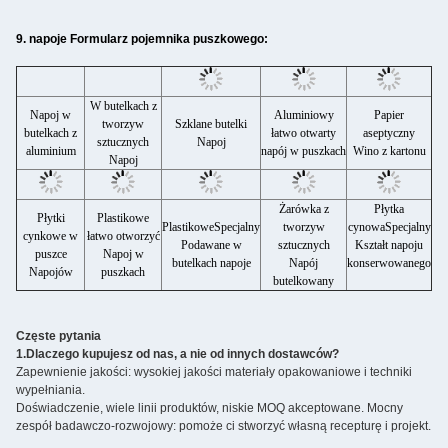
9. napoje
Formularz pojemnika puszkowego:
W butelkach z
Napoj w
Aluminiowy
Papier
tworzyw
Szklane butelki
butelkach z
łatwo otwarty
aseptyczny
sztucznych
Napoj
aluminium
napój w puszkach
Wino z kartonu
Napoj
Żarówka z
Płytka
Płytki
Plastikowe
Plastikowe
Specjalny
tworzyw
cynowa
Specjalny
cynkowe w
łatwo otworzyć
Podawane w
sztucznych
Kształt napoju
puszce
Napoj w
butelkach napoje
Napój
konserwowanego
Napojów
puszkach
butelkowany
Częste pytania
1
.
Dlaczego kupujesz od nas, a nie od innych dostawców?
Zapewnienie jakości: wysokiej jakości materiały opakowaniowe i techniki 
wypełniania.
Doświadczenie, wiele linii produktów, niskie MOQ akceptowane. Mocny 
zespół badawczo-rozwojowy: pomoże ci stworzyć własną recepturę i projekt.