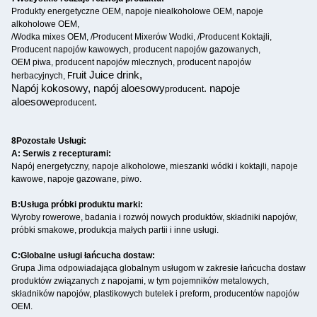
Produkty energetyczne OEM, napoje niealkoholowe OEM, napoje
alkoholowe OEM,
/Wodka mixes OEM, /Producent Mixerów Wodki, /Producent Koktajli,
Producent napojów kawowych, producent napojów gazowanych,
OEM piwa, producent napojów mlecznych, producent napojów
ruit Juice drink,
herbacyjnych, F
Napój kokosowy, napój aloesowy
. napoje
producent
aloesowe
.
producent
8Pozostałe Usługi:
A: Serwis z recepturami:
Napój energetyczny, napoje alkoholowe, mieszanki wódki i koktajli, napoje
kawowe, napoje gazowane, piwo.
B:
Usługa próbki produktu marki:
Wyroby rowerowe, badania i rozwój nowych produktów, składniki napojów,
próbki smakowe, produkcja małych partii i inne usługi.
C:
Globalne usługi łańcucha dostaw:
Grupa Jima odpowiadająca globalnym usługom w zakresie łańcucha dostaw
produktów związanych z napojami, w tym pojemników metalowych,
składników napojów, plastikowych butelek i preform, producentów napojów
OEM.