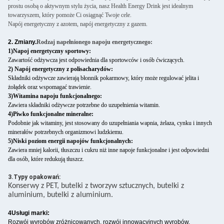
prostu osobą o aktywnym stylu życia, nasz Health Energy Drink jest idealnym
towarzyszem, który pomoże Ci osiągnąć Twoje cele.
Napój energetyczny z azotem, napój energetyczny z gazem.
2. Zmiany.
Rodzaj napełnionego napoju energetycznego:
1)Napoj energetyczny sportowy:
Zawartość odżywcza jest odpowiednia dla sportowców i osób ćwiczących.
2) Napój energetyczny z polisacharydów:
Składniki odżywcze zawierają błonnik pokarmowy, który może regulować jelita i
żołądek oraz wspomagać trawienie.
3)Witamina napoju funkcjonalnego:
Zawiera składniki odżywcze potrzebne do uzupełnienia witamin.
4)Piwko funkcjonalne mineralne:
Podobnie jak witaminy, jest stosowany do uzupełniania wapnia, żelaza, cynku i innych
minerałów potrzebnych organizmowi ludzkiemu.
5)Niski poziom energii napojów funkcjonalnych:
Zawiera mniej kalorii, tłuszczu i cukru niż inne napoje funkcjonalne i jest odpowiedni
dla osób, które redukują tłuszcz.
3.Typy opakowań:
Konserwy z PET, butelki z tworzyw sztucznych, butelki z
aluminium, butelki z aluminium.
4Usługi marki:
Rozwój wyrobów zróżnicowanych, rozwój innowacyjnych wyrobów,