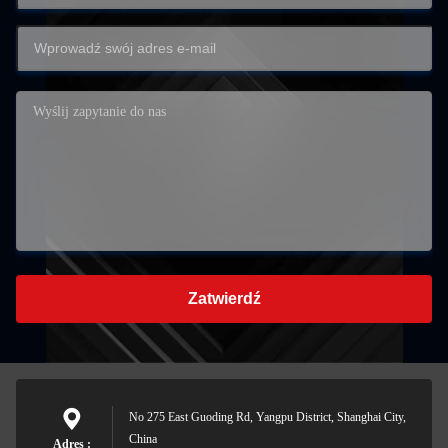
Zatwierdź
No 275 East Guoding Rd, Yangpu District, Shanghai City,
China
Adres :