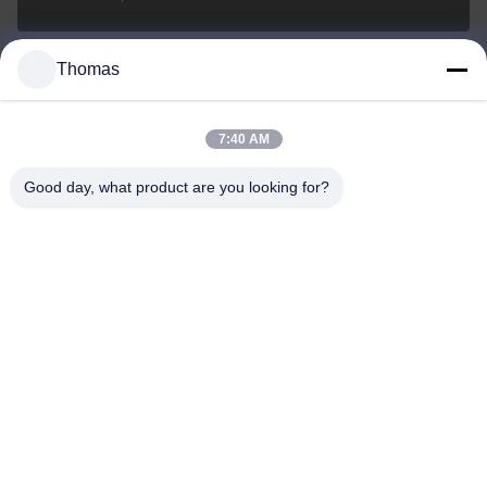
Thomas
sales21@jimagroup.com
E-mail
7:40 AM
Good day, what product are you looking for?
0086-15921524026
Telefon:
TECH HORSE