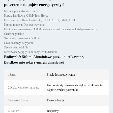
puszczenie napojów energetycznych
Miejsce pochodzenia: Chiny
Nazwa handlowa: OEM/ Tech Horse
Orzecznictwo: Halal Certificate, ISO, HACCP, GMP, FSSC
Numer modelu: Dostosowywanie
Minimalne zamówienie: 30000 butelek i puszek na smak w każdym rozmiarze
Cena: negotiable
Szczegóły pakowania: 500 ml
Czas dostawy: 5 tygodni
Zasady płatności: T/T
Możliwość Supply: 3 miliony sztuk dziennie
Podkreślić:
500 ml Aluminiowe puszki butelkowane
,
Butelkowanie soku z energii umysłowej
1Smak:
Smak dostosowywania
Kurczenie się drukowania etykiet, drukowanie
2Drukowanie formularza:
na powierzchni pojemnika
3Zawartość soku:
Personalizacja
4Próbka:
Bezpłatny