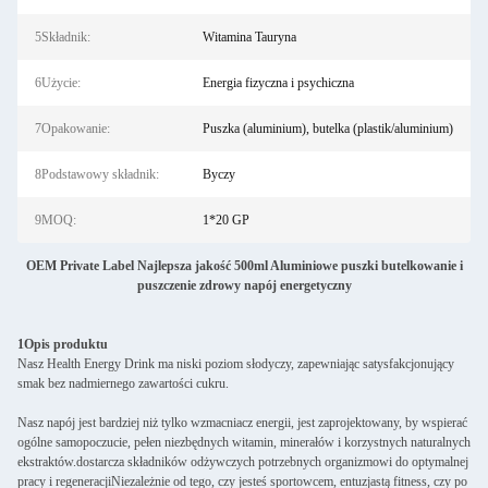
5Składnik:
Witamina Tauryna
6Użycie:
Energia fizyczna i psychiczna
7Opakowanie:
Puszka (aluminium), butelka (plastik/aluminium)
8Podstawowy składnik:
Byczy
9MOQ:
1*20 GP
OEM Private Label Najlepsza jakość 500ml Aluminiowe puszki butelkowanie i
puszczenie zdrowy napój energetyczny
1Opis produktu
Nasz Health Energy Drink ma niski poziom słodyczy, zapewniając satysfakcjonujący
smak bez nadmiernego zawartości cukru.
Nasz napój jest bardziej niż tylko wzmacniacz energii, jest zaprojektowany, by wspierać
ogólne samopoczucie, pełen niezbędnych witamin, minerałów i korzystnych naturalnych
ekstraktów.dostarcza składników odżywczych potrzebnych organizmowi do optymalnej
pracy i regeneracjiNiezależnie od tego, czy jesteś sportowcem, entuzjastą fitness, czy po